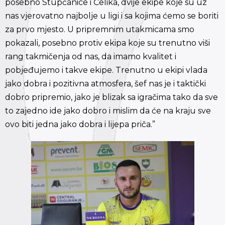
posebno Stupčanice i Čelika, dvije ekipe koje su uz
nas vjerovatno najbolje u ligi i sa kojima ćemo se boriti
za prvo mjesto. U pripremnim utakmicama smo
pokazali, posebno protiv ekipa koje su trenutno viši
rang takmičenja od nas, da imamo kvalitet i
pobjeđujemo i takve ekipe. Trenutno u ekipi vlada
jako dobra i pozitivna atmosfera, šef nas je i taktički
dobro pripremio, jako je blizak sa igračima tako da sve
to zajedno ide jako dobro i mislim da će na kraju sve
ovo biti jedna jako dobra i lijepa priča.”