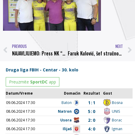
PREVIOUS
NEXT
NAJAVLJUJEMO: Press NK “Bosna” danas u 19:00 sati
Faruk Kulović, šef stručnog štaba NK Bosna: Želim da zajedno sa ljudima iz Uprave vratimo Bosnu tamo gdje joj je mjesto