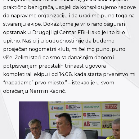
praktično bez igrača, uspjeli da konsolidujemo redove
da napravimo organizaciju i da uradimo puno toga na
stvaranju ekipe. Dokaz tome je vrlo rano osiguran
opstanak u Drugoj ligi Centar FBiH iako je i to bilo
upitno. Naš cilj u budućnosti nije da budemo
prosječan nogometni klub, mi želimo puno, puno
više. Želim istaći da smo sa današnjim danom i
potpisivanjem preostalih trinaest ugovora
kompletirali ekipu i od 14.08. kada starta prvenstvo mi
“napadamo” prvo mjesto.” – istekao je u svom
obraćanju Nermin Kadrić.