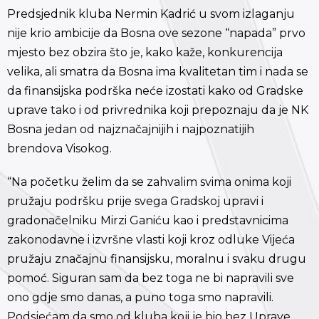
Predsjednik kluba Nermin Kadrić u svom izlaganju
nije krio ambicije da Bosna ove sezone “napada” prvo
mjesto bez obzira što je, kako kaže, konkurencija
velika, ali smatra da Bosna ima kvalitetan tim i nada se
da finansijska podrška neće izostati kako od Gradske
uprave tako i od privrednika koji prepoznaju da je NK
Bosna jedan od najznačajnijih i najpoznatijih
brendova Visokog.
“Na početku želim da se zahvalim svima onima koji
pružaju podršku prije svega Gradskoj upravi i
gradonačelniku Mirzi Ganiću kao i predstavnicima
zakonodavne i izvršne vlasti koji kroz odluke Vijeća
pružaju značajnu finansijsku, moralnu i svaku drugu
pomoć. Siguran sam da bez toga ne bi napravili sve
ono gdje smo danas, a puno toga smo napravili.
Podsjećam da smo od kluba koji je bio bez Uprave,