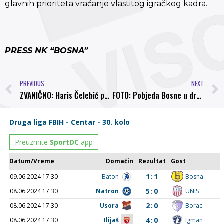
glavnih prioriteta vraćanje vlastitog igračkog kadra.
PRESS NK “BOSNA”
PREVIOUS
NEXT
ZVANIČNO: Haris Čelebić pojačao napad Bosne
FOTO: Pobjeda Bosne u drugoj pripremnoj utakmici