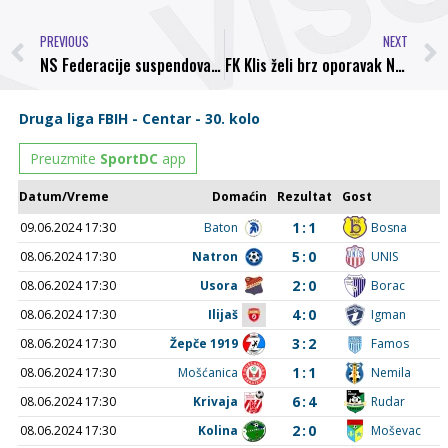
PREVIOUS
NEXT
NS Federacije suspendovao četvoricu sudija
FK Klis želi brz oporavak Nihadu Mujiću, najboljem strijelcu prvog Memorijalnog turnira “Seid Padalović”