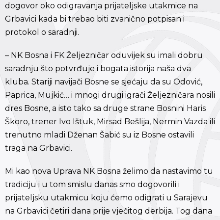
dogovor oko odigravanja prijateljske utakmice na
Grbavici kada bi trebao biti zvanično potpisan i
protokol o saradnji.
– NK Bosna i FK Željezničar oduvijek su imali dobru
saradnju što potvrđuje i bogata istorija naša dva
kluba. Stariji navijači Bosne se sjećaju da su Odović,
Paprica, Mujkić… i mnogi drugi igrači Željezničara nosili
dres Bosne, a isto tako sa druge strane Bosnini Haris
Škoro, trener Ivo Ištuk, Mirsad Bešlija, Nermin Vazda ili
trenutno mladi Dženan Šabić su iz Bosne ostavili
traga na Grbavici.
Mi kao nova Uprava NK Bosna želimo da nastavimo tu
tradiciju i u tom smislu danas smo dogovorili i
prijateljsku utakmicu koju ćemo odigrati u Sarajevu
na Grbavici četiri dana prije vječitog derbija. Tog dana