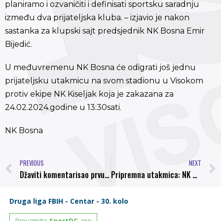
planiramo i ozvaničiti i definisati sportsku saradnju
između dva prijateljska kluba. – izjavio je nakon
sastanka za klupski sajt predsjednik NK Bosna Emir
Bijedić.
U međuvremenu NK Bosna će odigrati još jednu
prijateljsku utakmicu na svom stadionu u Visokom
protiv ekipe NK Kiseljak koja je zakazana za
24.02.2024.godine u 13:30sati.
NK Bosna
PREVIOUS
NEXT
Džaviti komentarisao prvu pripremnu utakmicu: U ovoj fazi priprema oscilacije u igri su normalne, otklonit ćemo nedostatke
Pripremna utakmica: NK Bosna u subotu protiv NK Kiseljak