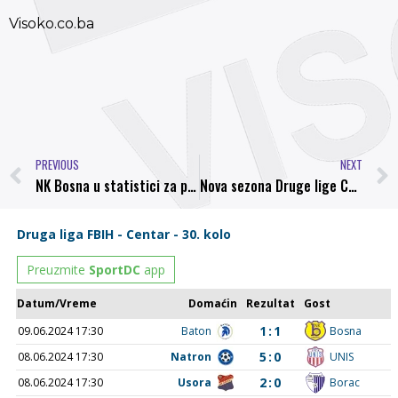
Visoko.co.ba
PREVIOUS
NEXT
NK Bosna u statistici za proteklu sezonu // Džaviti dugoročno rješenje, Hindija najbolji strijelac, bolji rezultati na gostovanjima nego kod kuće
Nova sezona Druge lige Centar FBiH počinje 17.08.2024. godine