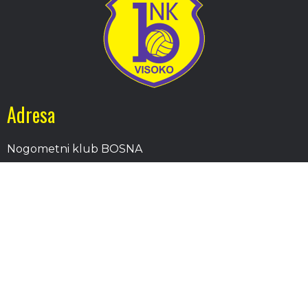
Adresa
Nogometni klub BOSNA
Stadion Luke, 71300 Visoko
Bosnia and Herzegovina
Kontakt
E-Pošta
: nkbosna.visoko@gmail.com