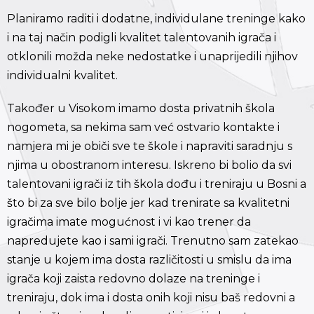
Planiramo raditi i dodatne, individulane treninge kako
i na taj način podigli kvalitet talentovanih igrača i
otklonili možda neke nedostatke i unaprijedili njihov
individualni kvalitet.
Također u Visokom imamo dosta privatnih škola
nogometa, sa nekima sam već ostvario kontakte i
namjera mi je običi sve te škole i napraviti saradnju s
njima u obostranom interesu. Iskreno bi bolio da svi
talentovani igrači iz tih škola dođu i treniraju u Bosni a
što bi za sve bilo bolje jer kad trenirate sa kvalitetni
igračima imate mogućnost i vi kao trener da
napredujete kao i sami igrači. Trenutno sam zatekao
stanje u kojem ima dosta različitosti u smislu da ima
igrača koji zaista redovno dolaze na treninge i
treniraju, dok ima i dosta onih koji nisu baš redovni a