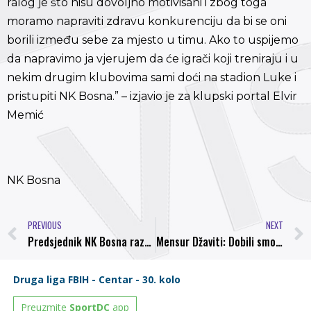
ralog je što nisu dovoljno motivisani i zbog toga
moramo napraviti zdravu konkurenciju da bi se oni
borili između sebe za mjesto u timu. Ako to uspijemo
da napravimo ja vjerujem da će igrači koji treniraju i u
nekim drugim klubovima sami doći na stadion Luke i
pristupiti NK Bosna.” – izjavio je za klupski portal Elvir
Memić
NK Bosna
PREVIOUS
NEXT
Predsjednik NK Bosna razgovarao u Visokom sa najuspješnijim tandemom u istoriji FK Sarajevo
Mensur Džaviti: Dobili smo šansu da ostvarimo ono o čemu se godinama priča u Visokom, a to je ta neka “Visočka priča”