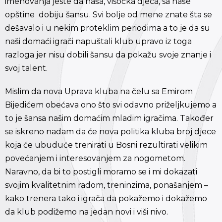
imenovanja jeste da naša, visočka djeca, sa naše
opštine dobiju šansu. Svi bolje od mene znate šta se
dešavalo i u nekim proteklim periodima a to je da su
naši domaći igrači napuštali klub upravo iz toga
razloga jer nisu dobili šansu da pokažu svoje znanje i
svoj talent.
Mislim da nova Uprava kluba na čelu sa Emirom
Bijedićem obećava ono što svi odavno priželjkujemo a
to je šansa našim domaćim mladim igračima. Također
se iskreno nadam da će nova politika kluba broj djece
koja će ubuduće trenirati u Bosni rezultirati velikim
povećanjem i interesovanjem za nogometom.
Naravno, da bi to postigli moramo se i mi dokazati
svojim kvalitetnim radom, treninzima, ponašanjem –
kako trenera tako i igrača da pokažemo i dokažemo
da klub podižemo na jedan novi i viši nivo.