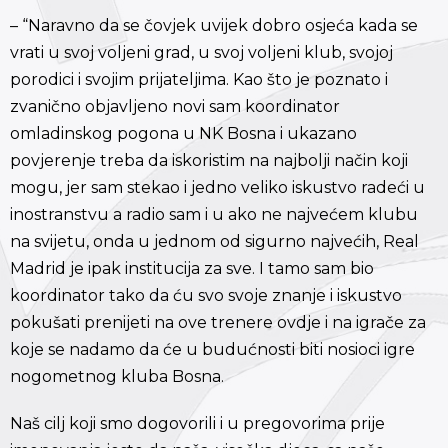
– “Naravno da se čovjek uvijek dobro osjeća kada se
vrati u svoj voljeni grad, u svoj voljeni klub, svojoj
porodici i svojim prijateljima. Kao što je poznato i
zvanično objavljeno novi sam koordinator
omladinskog pogona u NK Bosna i ukazano
povjerenje treba da iskoristim na najbolji način koji
mogu, jer sam stekao i jedno veliko iskustvo radeći u
inostranstvu a radio sam i u ako ne najvećem klubu
na svijetu, onda u jednom od sigurno najvećih, Real
Madrid je ipak institucija za sve. I tamo sam bio
koordinator tako da ću svo svoje znanje i iskustvo
pokušati prenijeti na ove trenere ovdje i na igrače za
koje se nadamo da će u budućnosti biti nosioci igre
nogometnog kluba Bosna.
Naš cilj koji smo dogovorili i u pregovorima prije