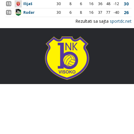
Adresa
Nogometni klub BOSNA
Stadion Luke, 71300 Visoko