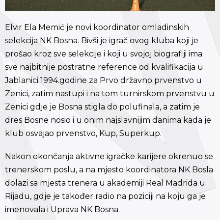
Elvir Ela Memić je novi koordinator omladinskih
selekcija NK Bosna. Bivši je igrač ovog kluba koji je
prošao kroz sve selekcije i koji u svojoj biografiji ima
sve najbitnije postratne reference od kvalifikacija u
Jablanici 1994.godine za Prvo državno prvenstvo u
Zenici, zatim nastupi i na tom turnirskom prvenstvu u
Zenici gdje je Bosna stigla do polufinala, a zatim je
dres Bosne nosio i u onim najslavnijim danima kada je
klub osvajao prvenstvo, Kup, Superkup.
Nakon okončanja aktivne igračke karijere okrenuo se
trenerskom poslu, a na mjesto koordinatora NK Bosla
dolazi sa mjesta trenera u akademiji Real Madrida u
Rijadu, gdje je također radio na poziciji na koju ga je
imenovala i Uprava NK Bosna.