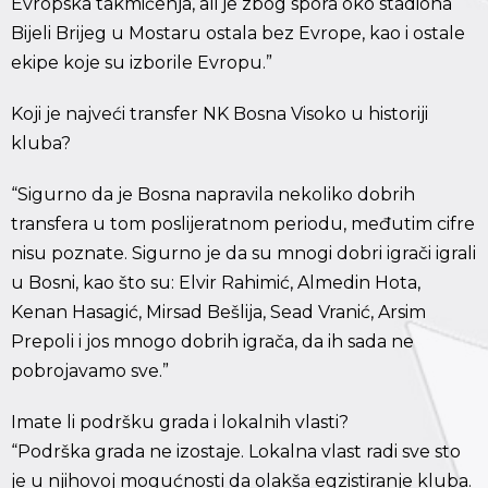
Evropska takmičenja, ali je zbog spora oko stadiona
Bijeli Brijeg u Mostaru ostala bez Evrope, kao i ostale
ekipe koje su izborile Evropu.”
Koji je najveći transfer NK Bosna Visoko u historiji
kluba?
“Sigurno da je Bosna napravila nekoliko dobrih
transfera u tom poslijeratnom periodu, međutim cifre
nisu poznate. Sigurno je da su mnogi dobri igrači igrali
u Bosni, kao što su: Elvir Rahimić, Almedin Hota,
Kenan Hasagić, Mirsad Bešlija, Sead Vranić, Arsim
Prepoli i jos mnogo dobrih igrača, da ih sada ne
pobrojavamo sve.”
Imate li podršku grada i lokalnih vlasti?
“Podrška grada ne izostaje. Lokalna vlast radi sve sto
je u njihovoj mogućnosti da olakša egzistiranje kluba.