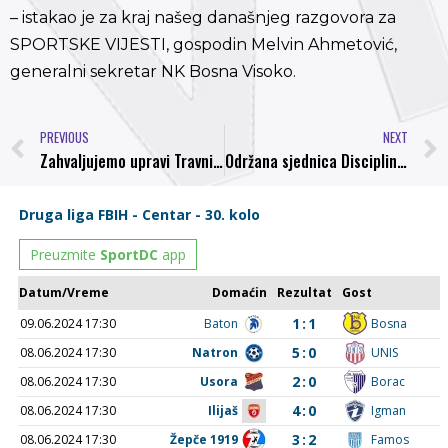
– istakao je za kraj našeg današnjeg razgovora za
SPORTSKE VIJESTI, gospodin Melvin Ahmetović,
generalni sekretar NK Bosna Visoko.
PREVIOUS
NEXT
Zahvaljujemo upravi Travnika na korektnom prijemu i DEMONIMA na fantastičnom navijanju
Održana sjednica Disciplinske komisije NS FBiH