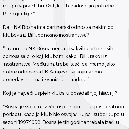
mogli napraviti budžet, koji bi zadovoljio potrebe
Premijer lige.”
Da li NK Bosna ima partnerski odnos sa nekim od
klubova iz BiH, odnosno inostranstva?
“Trenutno NK Bosna nema nikakvih partnerskih
odnosa sa bilo koji klubom, kako i BiH, tako i iz
inostranstva. Međutim, treba istaći da imamo jako
dobre odnose sa FK Sarajevo, sa kojima smo
donedavno i imali zvaničnu suradnju.”
Koji je najveći uspjeh kluba u dosadašnjoj historiji?
“Bosna je svoje najveće uspjeha imala u poslijeratnom
periodu, kada je klub bio osvajač kupa i superkupa u
sezoni 1997/1998. Bosna je tih godina trebala izaći u