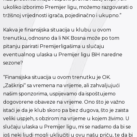
ukoliko izborimo Premijer ligu, možemo razgovarati o
tržišnoj vrijednosti igrača, pojedinačno i ukupno.”
Kakva je finansijska situacija u klubu u ovom
trenutku, odnosno da li NK Bosna može po tom
pitanju parirati Premijerligašima u slučaju
eventualnog ulaska u Premijer ligu BiH naredne
sezone?
“Finansijska situacija u ovom trenutku je OK.
„Zaškripi“ sa vremena na vrijeme, ali zahvaljujući
našim sponzorima, uspijevamo da ispoštujemo
dogovorene obaveze na vrijeme. Ono što je važno
istaći je da je klub skoro pa bez dugova, što je zaista
veliki uspjeh, s obzirom na vrijeme u kojem živimo. U
slučaju ulaska u Premijer ligu, mi se nadamo da bi se
još neki ljudi mogli uključiti u ovu našu priču, te da bi