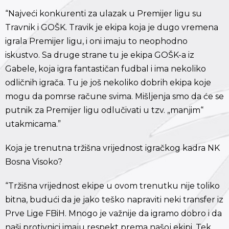
“Najveći konkurenti za ulazak u Premijer ligu su
Travnik i GOŠK. Travik je ekipa koja je dugo vremena
igrala Premijer ligu, i oni imaju to neophodno
iskustvo. Sa druge strane tu je ekipa GOŠK-a iz
Gabele, koja igra fantastičan fudbal i ima nekoliko
odličnih igrača. Tu je još nekoliko dobrih ekipa koje
mogu da pomrse račune svima. Mišljenja smo da će se
putnik za Premijer ligu odlučivati u tzv. „manjim“
utakmicama.”
Koja je trenutna tržišna vrijednost igračkog kadra NK
Bosna Visoko?
“Tržišna vrijednost ekipe u ovom trenutku nije toliko
bitna, budući da je jako teško napraviti neki transfer iz
Prve Lige FBiH. Mnogo je važnije da igramo dobro i da
naši protivnici imaju respekt prema našoj ekipi. Tek