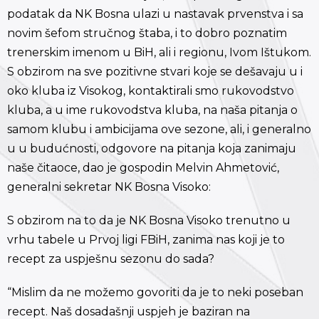
podatak da NK Bosna ulazi u nastavak prvenstva i sa
novim šefom stručnog štaba, i to dobro poznatim
trenerskim imenom u BiH, ali i regionu, Ivom Ištukom.
S obzirom na sve pozitivne stvari koje se dešavaju u i
oko kluba iz Visokog, kontaktirali smo rukovodstvo
kluba, a u ime rukovodstva kluba, na naša pitanja o
samom klubu i ambicijama ove sezone, ali, i generalno
u u budućnosti, odgovore na pitanja koja zanimaju
naše čitaoce, dao je gospodin Melvin Ahmetović,
generalni sekretar NK Bosna Visoko:
S obzirom na to da je NK Bosna Visoko trenutno u
vrhu tabele u Prvoj ligi FBiH, zanima nas koji je to
recept za uspješnu sezonu do sada?
“Mislim da ne možemo govoriti da je to neki poseban
recept. Naš dosadašnji uspjeh je baziran na