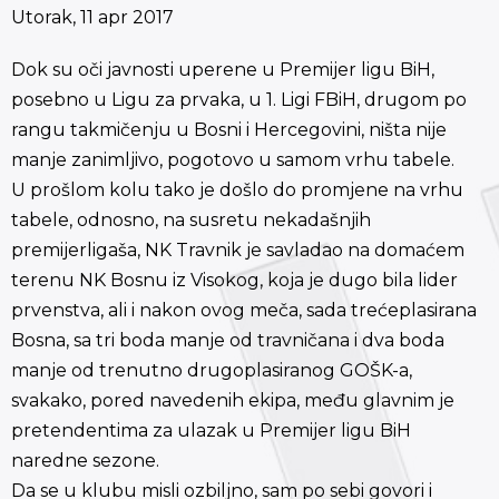
Utorak, 11 apr 2017
Dok su oči javnosti uperene u Premijer ligu BiH,
posebno u Ligu za prvaka, u 1. Ligi FBiH, drugom po
rangu takmičenju u Bosni i Hercegovini, ništa nije
manje zanimljivo, pogotovo u samom vrhu tabele.
U prošlom kolu tako je došlo do promjene na vrhu
tabele, odnosno, na susretu nekadašnjih
premijerligaša, NK Travnik je savladao na domaćem
terenu NK Bosnu iz Visokog, koja je dugo bila lider
prvenstva, ali i nakon ovog meča, sada trećeplasirana
Bosna, sa tri boda manje od travničana i dva boda
manje od trenutno drugoplasiranog GOŠK-a,
svakako, pored navedenih ekipa, među glavnim je
pretendentima za ulazak u Premijer ligu BiH
naredne sezone.
Da se u klubu misli ozbiljno, sam po sebi govori i