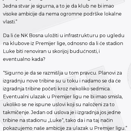
Jedna stvar je sigurna, a to je da klub ne bi imao
visoke ambicije da nema ogromne podrške lokalne
vlasti.”
Da li će NK Bosna uložiti u infrastrukturu po ugledu
na klubove iz Premijer lige, odnosno da li će stadion
Luke biti renoviran u skorijoj budućnosti, i
eventualno kada?
“Sigurno je da se razmišlja u tom pravcu. Planovi za
izgradnju nove tribine su u toku i nadamo se da će
izgradnja tribine početi kroz nekoliko sedmica.
Eventualni ulazak u Premijer ligu ne bi imao smisla,
ukoliko se ne ispune uslovi koji su naloženi za to
takmičenje. Jedan od uslova je i izgradnja jos jedne
tribine na stadionu „Luke“, tako da i na taj način
pokazujemo naše ambicije za ulazak u Premijer ligu.”