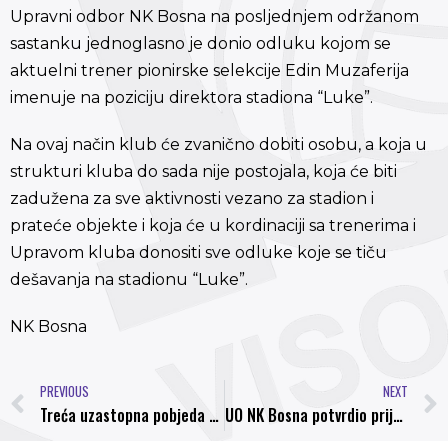
Upravni odbor NK Bosna na posljednjem održanom
sastanku jednoglasno je donio odluku kojom se
aktuelni trener pionirske selekcije Edin Muzaferija
imenuje na poziciju direktora stadiona “Luke”.
Na ovaj način klub će zvanično dobiti osobu, a koja u
strukturi kluba do sada nije postojala, koja će biti
zadužena za sve aktivnosti vezano za stadion i
prateće objekte i koja će u kordinaciji sa trenerima i
Upravom kluba donositi sve odluke koje se tiču
dešavanja na stadionu “Luke”.
NK Bosna
PREVIOUS
NEXT
Treća uzastopna pobjeda fudbalera Bosne!
UO NK Bosna potvrdio prijedlog Elvira Memića za nove trenere omladinskih selekcija