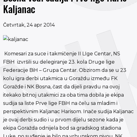
Kaljanac
Četvrtak, 24 apr 2014
Komesari za suce i takmičenje II LIge Centar, NS
FBiH izvršili su delegiranje 23. kola Druge lige
Federacije BiH – Grupa Centar. Obzirom da se u 23
kolu igra derbi utakmica u Goraždu između FK
Goražde i NK Bosna, čast da dijeli pravdu na ovoj
itekako bitnoj utakmici za oba tima dobila je ekipa
sudija sa liste Prve lige FBiH na čelu sa mladim i
perspektivnim Kaljanac Harisom. Inače sudija Kaljanac
je ovaj derbi sudio i u prvom dijelu sezone kada je
ekipa Goražda odnijela bod sa gradskog stadiona
Luke, no suđenje je bilo na vrhunskom nivou. NK