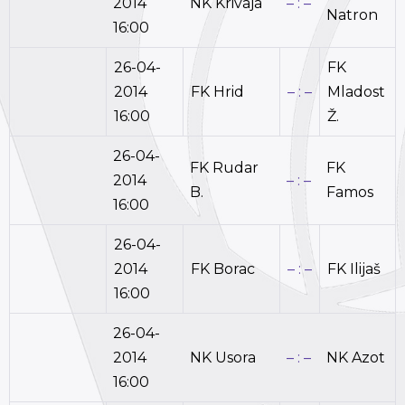
2014
NK Krivaja
– : –
Natron
16:00
26-04-
FK
2014
FK Hrid
– : –
Mladost
16:00
Ž.
26-04-
FK Rudar
FK
2014
– : –
B.
Famos
16:00
26-04-
2014
FK Borac
– : –
FK Ilijaš
16:00
26-04-
2014
NK Usora
– : –
NK Azot
16:00