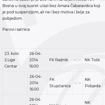
Bosna u ovaj susret ulazi bez Amara Čabaravdića koji
je pod suspenzijom, ali ne i bez motiva i želje za
pobjedom.
Parovi i satnica:
23. kolo
26-04-
2.Lige
2014
FK Radnik
– : –
NK Tošk
Centar
16:00
26-04-
FK
NK
2014
– : –
Stupčanica
Pobjeda
16:00
26-04-
NK