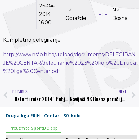
26-04-
FK
NK
2014
– : –
Goražde
Bosna
16:00
Kompletno delegiranje
http://www.nsfbih.ba/upload/documents/DELEGIRAN
JE%20CENTAR/delegiranje%2023%20kolo%20Druga
%20liga%20Centar.pdf
PREVIOUS
NEXT
“Osterturnier 2014” Pobjedom nad Bochumom u finalu, kadeti Bosne osvojili turnir u Berlinu
Navijači NK Bosna poručuju, SRCE NA TEREN