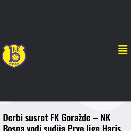
Derbi susret FK Goražde – NK
Bosna vodi sudija Prve lige Haris