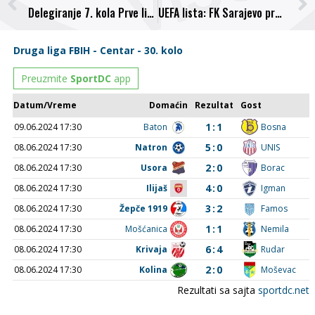
Delegiranje 7. kola Prve lige FBiH, Hermin Muslić sudi derbi Bosna vs Radnički
UEFA lista: FK Sarajevo predvodi bh. timove