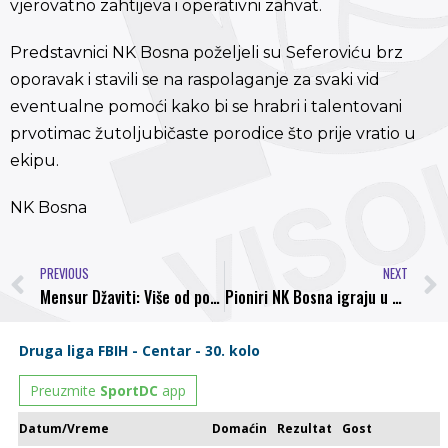
vjerovatno zahtijeva i operativni zahvat.
Predstavnici NK Bosna poželjeli su Seferoviću brz
oporavak i stavili se na raspolaganje za svaki vid
eventualne pomoći kako bi se hrabri i talentovani
prvotimac žutoljubičaste porodice što prije vratio u
ekipu.
NK Bosna
PREVIOUS
NEXT
Mensur Džaviti: Više od poraza me boli povreda Seferovića
Pioniri NK Bosna igraju u Maglaju playoff za titulu prvaka