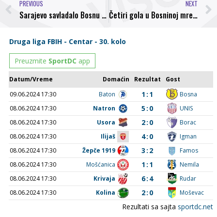
PREVIOUS
NEXT
Sarajevo savladalo Bosnu sa 3:2
Četiri gola u Bosninoj mreži, utakmicu obilježio nesportski potez domaćeg trenera Vojvodića