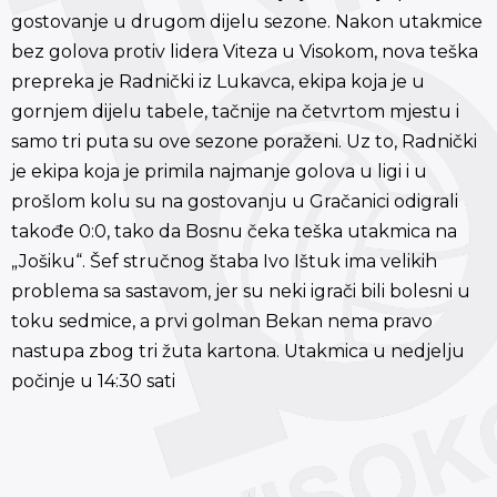
gostovanje u drugom dijelu sezone. Nakon utakmice
bez golova protiv lidera Viteza u Visokom, nova teška
prepreka je Radnički iz Lukavca, ekipa koja je u
gornjem dijelu tabele, tačnije na četvrtom mjestu i
samo tri puta su ove sezone poraženi. Uz to, Radnički
je ekipa koja je primila najmanje golova u ligi i u
prošlom kolu su na gostovanju u Gračanici odigrali
takođe 0:0, tako da Bosnu čeka teška utakmica na
„Jošiku“. Šef stručnog štaba Ivo Ištuk ima velikih
problema sa sastavom, jer su neki igrači bili bolesni u
toku sedmice, a prvi golman Bekan nema pravo
nastupa zbog tri žuta kartona. Utakmica u nedjelju
počinje u 14:30 sati