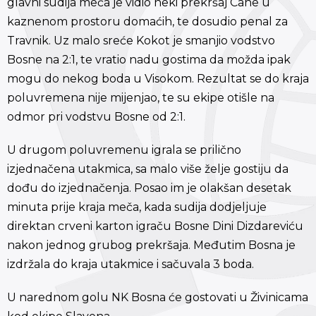
glavni sudija meča je vidio neki prekršaj Cane u
kaznenom prostoru domaćih, te dosudio penal za
Travnik. Uz malo sreće Kokot je smanjio vodstvo
Bosne na 2:1, te vratio nadu gostima da možda ipak
mogu do nekog boda u Visokom. Rezultat se do kraja
poluvremena nije mijenjao, te su ekipe otišle na
odmor pri vodstvu Bosne od 2:1.
U drugom poluvremenu igrala se prilično
izjednačena utakmica, sa malo više želje gostiju da
dođu do izjednačenja. Posao im je olakšan desetak
minuta prije kraja meča, kada sudija dodjeljuje
direktan crveni karton igraču Bosne Dini Dizdareviću
nakon jednog grubog prekršaja. Međutim Bosna je
izdržala do kraja utakmice i sačuvala 3 boda.
U narednom golu NK Bosna će gostovati u Živinicama