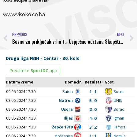
kod ekipe Slavena.
www.visoko.co.ba
PREVIOUS
NEXT
Bosna za priključak vrhu tabele protiv tradicionalno neugodne ekipe Travnika
Uspješno održana Skupština Nogometnog saveza Federacije BiH