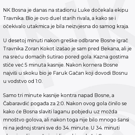
NK Bosna je danas na stadionu Luke dočekala ekipu
Travnika. Bio je ovo duel starih rivala, a kako se i
očekivalo utakmica je bila neizvjesna do samog kraja.
U desetoj minuti nakon greške odbrane Bosne igrač
Travnika Zoran Kokot izašao je sam pred Bekana, ali je
na sreću domaćih šutirao pored gola. Kazna gostima
stiče već 5 minuta kasnije. Nakon kornera Bosne
najviši u skoku bio je Faruk Gačan koji dovodi Bosnu
u vodstvo od 1:0.
Samo tri minute kasnije kontra napad Bosne, a
Čabaravdić pogađa za 2:0. Nakon ovog gola činilo se
kako će Bosna slaviti laganu pobjedu uz možda
mnoštvo golova, ali nakon toga nije bilo mnogo šansi
ni na jednoj strani sve do 34. minute. U 34. minuti