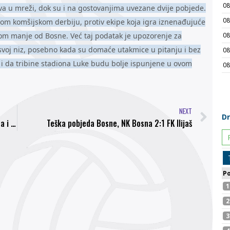
lova u mreži, dok su i na gostovanjima uvezane dvije pobjede.
ovom komšijskom derbiju, protiv ekipe koja igra iznenađujuće
dom manje od Bosne. Već taj podatak je upozorenje za
 svoj niz, posebno kada su domaće utakmice u pitanju i bez
po i da tribine stadiona Luke budu bolje ispunjene u ovom
NEXT
Trener i igrač mjeseca septembra: Leoš Kalvoda i Adnan Džafić
Teška pobjeda Bosne, NK Bosna 2:1 FK Ilijaš