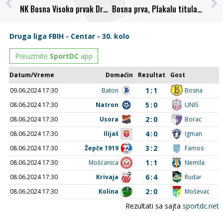
NK Bosna Visoko prvak Druge lige “Centar” i novi – stari član Prve lige BiH!
Bosna prva, Plakalu titula najboljeg strijelca