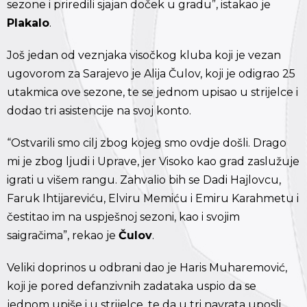
sezone i priredili sjajan doček u gradu”, istakao je
Plakalo
.
Još jedan od veznjaka visočkog kluba koji je vezan
ugovorom za Sarajevo je Alija Čulov, koji je odigrao 25
utakmica ove sezone, te se jednom upisao u strijelce i
dodao tri asistencije na svoj konto.
“Ostvarili smo cilj zbog kojeg smo ovdje došli. Drago
mi je zbog ljudi i Uprave, jer Visoko kao grad zaslužuje
igrati u višem rangu. Zahvalio bih se Dadi Hajlovcu,
Faruk Ihtijareviću, Elviru Memiću i Emiru Karahmetu i
čestitao im na uspješnoj sezoni, kao i svojim
saigračima”, rekao je
Čulov
.
Veliki doprinos u odbrani dao je Haris Muharemović,
koji je pored defanzivnih zadataka uspio da se
jednom upiše i u strijelce, te da u tri navrata uposli