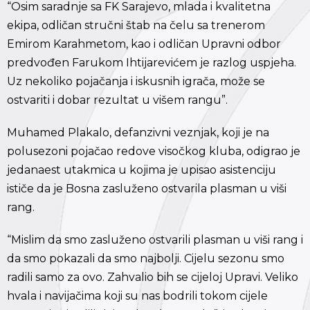
“Osim saradnje sa FK Sarajevo, mlada i kvalitetna
ekipa, odličan stručni štab na čelu sa trenerom
Emirom Karahmetom, kao i odličan Upravni odbor
predvođen Farukom Ihtijarevićem je razlog uspjeha.
Uz nekoliko pojačanja i iskusnih igrača, može se
ostvariti i dobar rezultat u višem rangu”.
Muhamed Plakalo, defanzivni veznjak, koji je na
polusezoni pojačao redove visočkog kluba, odigrao je
jedanaest utakmica u kojima je upisao asistenciju
ističe da je Bosna zasluženo ostvarila plasman u viši
rang.
“Mislim da smo zasluženo ostvarili plasman u viši rang i
da smo pokazali da smo najbolji. Cijelu sezonu smo
radili samo za ovo. Zahvalio bih se cijeloj Upravi. Veliko
hvala i navijačima koji su nas bodrili tokom cijele