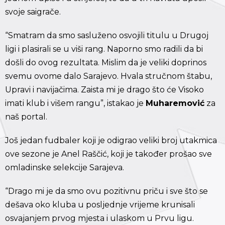
svoje saigrače.
“Smatram da smo sasluženo osvojili titulu u Drugoj
ligi i plasirali se u viši rang. Naporno smo radili da bi
došli do ovog rezultata. Mislim da je veliki doprinos
svemu ovome dalo Sarajevo. Hvala stručnom štabu,
Upravi i navijačima. Zaista mi je drago što će Visoko
imati klub i višem rangu”, istakao je
Muharemović
za
naš portal.
Još jedan fudbaler koji je odigrao veliki broj utakmica
ove sezone je Anel Raščić, koji je također prošao sve
omladinske selekcije Sarajeva.
“Drago mi je da smo ovu pozitivnu priču i sve što se
dešava oko kluba u posljednje vrijeme krunisali
osvajanjem prvog mjesta i ulaskom u Prvu ligu.