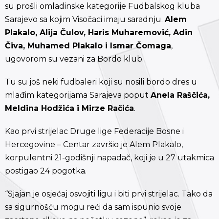
su prošli omladinske kategorije Fudbalskog kluba
Sarajevo sa kojim Visočaci imaju saradnju.
Alem
Plakalo, Alija Čulov, Haris Muharemović, Adin
Čiva, Muhamed Plakalo i Ismar Čomaga
,
ugovorom su vezani za Bordo klub.
Tu su još neki fudbaleri koji su nosili bordo dres u
mlađim kategorijama Sarajeva poput
Anela Raščića,
Meldina Hodžića i Mirze Račića
.
Kao prvi strijelac Druge lige Federacije Bosne i
Hercegovine – Centar završio je Alem Plakalo,
korpulentni 21-godišnji napadač, koji je u 27 utakmica
postigao 24 pogotka.
“Sjajan je osjećaj osvojiti ligu i biti prvi strijelac. Tako da
sa sigurnošću mogu reći da sam ispunio svoje