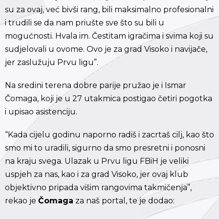
su za ovaj, već bivši rang, bili maksimalno profesionalni
i trudili se da nam priušte sve što su bili u
mogućnosti. Hvala im. Čestitam igračima i svima koji su
sudjelovali u ovome. Ovo je za grad Visoko i navijače,
jer zaslužuju Prvu ligu”.
Na sredini terena dobre parije pružao je i Ismar
Čomaga, koji je u 27 utakmica postigao četiri pogotka
i upisao asistenciju.
“Kada cijelu godinu naporno radiš i zacrtaš cilj, kao što
smo mi to uradili, sigurno da smo presretni i ponosni
na kraju svega. Ulazak u Prvu ligu FBiH je veliki
uspjeh za nas, kao i za grad Visoko, jer ovaj klub
objektivno pripada višim rangovima takmičenja”,
rekao je
Čomaga
za naš portal, te je dodao: