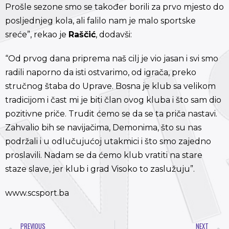
Prošle sezone smo se također borili za prvo mjesto do
posljednjeg kola, ali falilo nam je malo sportske
sreće”, rekao je
Raščić
, dodavši:
“Od prvog dana priprema naš cilj je vio jasan i svi smo
radili naporno da isti ostvarimo, od igrača, preko
stručnog štaba do Uprave. Bosna je klub sa velikom
tradicijom i čast mi je biti član ovog kluba i što sam dio
pozitivne priče. Trudit ćemo se da se ta priča nastavi.
Zahvalio bih se navijačima, Demonima, što su nas
podržali i u odlučujućoj utakmici i što smo zajedno
proslavili. Nadam se da ćemo klub vratiti na stare
staze slave, jer klub i grad Visoko to zaslužuju”.
www.scsport.ba
PREVIOUS
NEXT