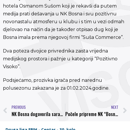
hotela Osmanom Sušom koji je rekavši da putem
medija prati dešavanja u NK Bosna i svu pozitivnu
novonastalu atmosferu u klubu i s tim u vezi odmah
djelovao na način da je također otpisao dug koji je
Bosna imala prema njegovoj firmi “Suša Commerce”.
Dva poteza dvojice privrednika zaista vrijedna
medijskog prostora i pažnje u kategoriji “Pozitivno
Visoko”.
Podsjećamo, prozivka igrača pred narednu
polusezonu zakazana je za 01.02.2024.godine.
PREVIOUS
NEXT
NK Bosna dogovorila saradnju sa Mensurom Džavitijem i Elvirom Memićem
Počele pripreme NK “Bosna” za drugi dio sezone 2023/24.