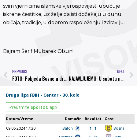
svim vjernicima islamske vjeroispovijesti upućuje
iskrene čestitke, uz želje da isti dočekaju u duhu
običaja, tradicije, u dobrom raspoloženju i zdravlju.
Bajram Šerif Mubarek Olsun!
PREVIOUS
NEXT
FOTO: Pobjeda Bosne u drugoj pripremnoj utakmici
NAJAVLJUJEMO: U subotu novi pripremni meč NK “Bosna”