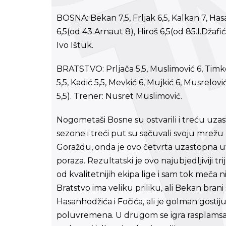
BOSNA: Bekan 7,5, Frljak 6,5, Kalkan 7, Hasan
6,5(od 43.Arnaut 8), Hiroš 6,5(od 85.I.Džafić
Ivo Ištuk.
BRATSTVO: Prljača 5,5, Muslimović 6, Timkov
5,5, Kadić 5,5, Mevkić 6, Mujkić 6, Musrelov
5,5). Trener: Nusret Muslimović.
Nogometaši Bosne su ostvarili i treću u
sezone i treći put su sačuvali svoju mrež
Goraždu, onda je ovo četvrta uzastopna u
poraza. Rezultatski je ovo najubjedljiviji t
od kvalitetnijih ekipa lige i sam tok meča 
Bratstvo ima veliku priliku, ali Bekan bran
Hasanhodžića i Fočića, ali je golman gostiju
poluvremena. U drugom se igra rasplamsal