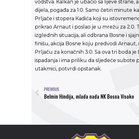
vodstva. Kalkan je ubacio sa lijeve strane, 
dijela, pogađa za 1:0. Samo četiri minute 
Prljače i stopera Kadića koji su istovremeno 
prikrao Arnaut i poslao je u mrežu za 2:0.
izglednih situacija, ali odbrana Bosne i sj
finišu, akcija Bosne koju predvodi Arnaut, 
Prljaču za konačnih 3:0. Sa ova tri boda 
ispadanja i ima priliku da sljedeće subo
utakmici, potvrdi opstanak.
PREVIOUS
Belmin Hindija, mlada nada NK Bosna Visoko