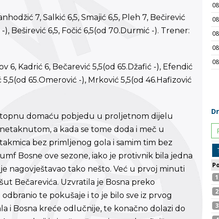
hodžić 7, Salkić 6,5, Smajić 6,5, Pleh 7, Bečirević
 -), Beširević 6,5, Fočić 6,5(od 70.Durmić -). Trener:
 6, Kadrić 6, Bečarević 5,5(od 65.Džafić -), Efendić
ić 5,5(od 65.Omerović -), Mrković 5,5(od 46.Hafizović
zastopnu domaću pobjedu u proljetnom dijelu
u netaknutom, a kada se tome doda i meč u
takmica bez primljenog gola i samim tim bez
rijumf Bosne ove sezone, iako je protivnik bila jedna
nije nagovještavao tako nešto. Već u prvoj minuti
i šut Bečarevića. Uzvratila je Bosna preko
 odbranio te pokušaje i to je bilo sve iz prvog
a i Bosna kreće odlučnije, te konačno dolazi do