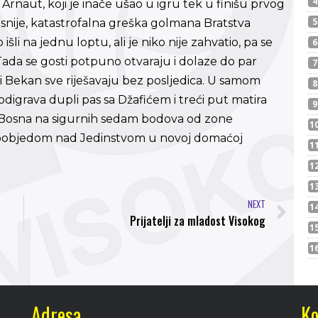
a Arnaut, koji je inače ušao u igru tek u finišu prvog
kasnije, katastrofalna greška golmana Bratstva
išli na jednu loptu, ali je niko nije zahvatio, pa se
 Tada se gosti potpuno otvaraju i dolaze do par
ajni Bekan sve riješavaju bez posljedica. U samom
odigrava dupli pas sa Džafićem i treći put matira
je Bosna na sigurnih sedam bodova od zone
te pobjedom nad Jedinstvom u novoj domaćoj
NEXT
Prijatelji za mladost Visokog
Adresa
Ko