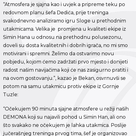
“Atmosfera je sjajna kao i uvjek a pripreme teku po
redovnom planu šefa Dedića, prije treninga
svakodnevno analiziramo igru Sloge u prethodnim
utakmicama. Velika je promjena u kvaliteti ekipe iz
Simin Hana u odnosu na prethodnu polusezonu,
doveli su dosta kvalitetnih i dobrih igrača, no mi smo
motivirani i spremni. Želimo da ostvarimo novu
pobjedu, kojom ćemo zadržati prvo mjesto i donijeti
radost našim navijačima koji će nas zasigurno pratiti i
na ovom gostovanju.”, kazao je Bekan, osvrnuvši se
potom na samu utakmicu protiv ekipe iz Gornje
Tuzle:
“Očekujem 90 minuta sjajne atmosfere u režiji naših
DEMONA koji su najavili pohod u Simin Han, ali ono
što svakako ne očekujem je lahka utakmica. Poslije
jučerašnjeg treninga prvog tima, šef je organizovao