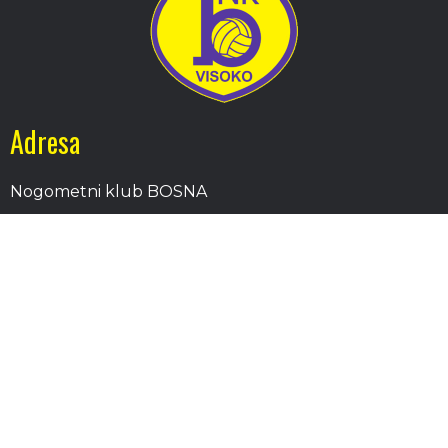
Adresa
Nogometni klub BOSNA
Stadion Luke, 71300 Visoko
Bosnia and Herzegovina
Kontakt
E-Pošta
: nkbosna.visoko@gmail.com