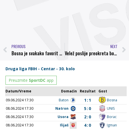
PREVIOUS
NEXT
Bosna je svakako favorit u ovom duelu, ali izabranici Nermina Bašića vjeruje u svoje kvalitete.
Velež poslije preokreta bolji od Bratstva, Rudar Kakanj slavio u Banovićima