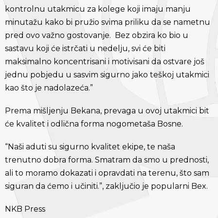
kontrolnu utakmicu za kolege koji imaju manju
minutažu kako bi pružio svima priliku da se nametnu
pred ovo važno gostovanje. Bez obzira ko bio u
sastavu koji će istrčati u nedelju, svi će biti
maksimalno koncentrisani i motivisani da ostvare još
jednu pobjedu u sasvim sigurno jako teškoj utakmici
kao što je nadolazeća.”
Prema mišljenju Bekana, prevaga u ovoj utakmici bit
će kvalitet i odlična forma nogometaša Bosne.
“Naši aduti su sigurno kvalitet ekipe, te naša
trenutno dobra forma. Smatram da smo u prednosti,
ali to moramo dokazati i opravdati na terenu, što sam
siguran da ćemo i učiniti.”, zaključio je popularni Bex.
NKB Press