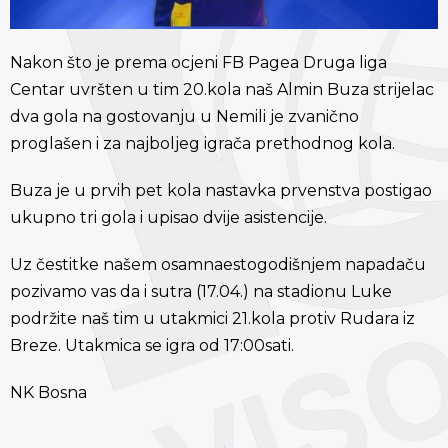
Nakon što je prema ocjeni FB Pagea Druga liga
Centar uvršten u tim 20.kola naš Almin Buza strijelac
dva gola na gostovanju u Nemili je zvanično
proglašen i za najboljeg igrača prethodnog kola.
Buza je u prvih pet kola nastavka prvenstva postigao
ukupno tri gola i upisao dvije asistencije.
Uz čestitke našem osamnaestogodišnjem napadaču
pozivamo vas da i sutra (17.04.) na stadionu Luke
podržite naš tim u utakmici 21.kola protiv Rudara iz
Breze. Utakmica se igra od 17:00sati.
NK Bosna