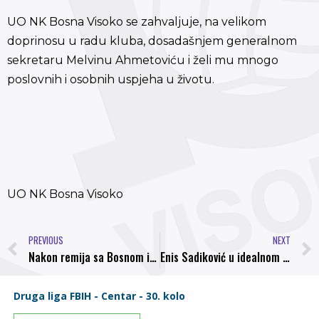
UO NK Bosna Visoko se zahvaljuje, na velikom
doprinosu u radu kluba, dosadašnjem generalnom
sekretaru Melvinu Ahmetoviću i želi mu mnogo
poslovnih i osobnih uspjeha u životu.
UO NK Bosna Visoko
PREVIOUS
NEXT
Nakon remija sa Bosnom i poraza od Iskre, Elvedin Beganović više nije trener FK Rudar
Enis Sadiković u idealnom timi 6 kola