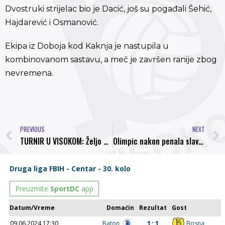
Dvostruki strijelac bio je Dacić, još su pogađali Šehić,
Hajdarević i Osmanović.
Ekipa iz Doboja kod Kaknja je nastupila u
kombinovanom sastavu, a meč je završen ranije zbog
nevremena.
PREVIOUS
NEXT
TURNIR U VISOKOM: Željo B izgubio od Olimpika, Bosna ubjedljiva
Olimpic nakon penala slavio protiv Bosne rezultatom 4:1 i osvojio trofej pobjednika turnira u Visokom